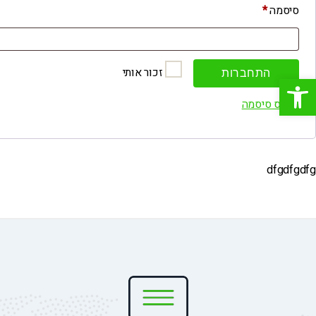
חובה
סיסמה
*
זכור אותי
התחברות
פתח סרגל נגישות
איפוס סיסמה
dfgdfgdfg